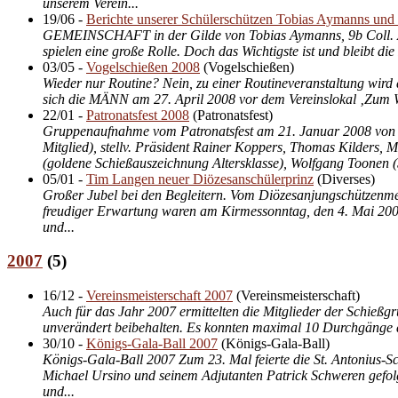
unserem Verein...
19/06
-
Berichte unserer Schülerschützen Tobias Aymanns un
GEMEINSCHAFT in der Gilde von Tobias Aymanns, 9b Coll. Augus
spielen eine große Rolle. Doch das Wichtigste ist und bleibt di
03/05
-
Vogelschießen 2008
(
Vogelschießen
)
Wieder nur Routine? Nein, zu einer Routineveranstaltung wird
sich die MÄNN am 27. April 2008 vor dem Vereinslokal ‚Zum We
22/01
-
Patronatsfest 2008
(
Patronatsfest
)
Gruppenaufnahme vom Patronatsfest am 21. Januar 2008 von li
Mitglied), stellv. Präsident Rainer Koppers, Thomas Kilders,
(goldene Schießauszeichnung Altersklasse), Wolfgang Toonen (St
05/01
-
Tim Langen neuer Diözesanschülerprinz
(
Diverses
)
Großer Jubel bei den Begleitern. Vom Diözesanjungschützenme
freudiger Erwartung waren am Kirmessonntag, den 4. Mai 2008,
und...
2007
(
5
)
16/12
-
Vereinsmeisterschaft 2007
(
Vereinsmeisterschaft
)
Auch für das Jahr 2007 ermittelten die Mitglieder der Schießg
unverändert beibehalten. Es konnten maximal 10 Durchgänge á 
30/10
-
Königs-Gala-Ball 2007
(
Königs-Gala-Ball
)
Königs-Gala-Ball 2007 Zum 23. Mal feierte die St. Antonius-
Michael Ursino und seinem Adjutanten Patrick Schweren gefolgt
und...