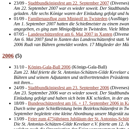
23/09
-
Stadtbundkönigsfest am 22. September 2007
(
Diverses
)
Am 22. September 2007 war es wieder soweit. Der Stadtbundsc
geladen. Alle sechs Könige waren der Einladung gefolgt und ha
01/09
-
Familienausflug zum Minigolf in Twisteden
(
Ausflüge
)
Am 1. September 2007 hatten die Schießmeister zu einem zwan
angegeben, es ging zum Minigolfplatz in Twisteden. Viele Mitst
07/05
-
Landesschützenfest am 6. Mai 2007 in Xanten
(
Diverse
Am 6. Mai 2007 fand in Xanten das Landesschützenfest statt.
2006 Rudi van Bühren gemeldet worden. 17 Mitglieder der Männ
2006
(
5
)
31/10
-
Königs-Gala-Ball 2006
(
Königs-Gala-Ball
)
Zum 22. Mal feierte die St. Antonius-Schützen-Gilde Kevelae
Bühren und seinem Adjutanten und stellvertretenden Präsident
mit ihren...
24/09
-
Stadtbundkönigsfest am 23. September 2006
(
Diverses
)
Am 23. September 2006 war es wieder soweit. Der Stadtbunds
Einladung gefolgt und haben sich beim KK schießen, in der an
18/09
-
Bundesschützenfest am 16. + 17. September 2006 in Ka
Durch seine gute Schießleistung beim Bezirksschützenfest in 
September begleitete eine kleine Abordnung unsere Majestät zum
13/09
-
Feier zum 475jährigen Jubiläum der St. Antonius-Schü
Die St. Antonius-Schützen-Gilde Kevelaer e.V. feierte am 12.