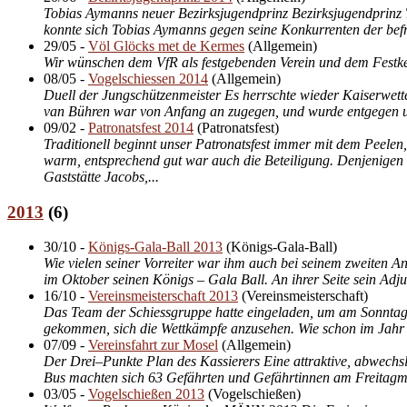
Tobias Aymanns neuer Bezirksjugendprinz Bezirksjugendprinz T
konnte sich Tobias Aymanns gegen seine Konkurrenten der befr
29/05
-
Völ Glöcks met de Kermes
(
Allgemein
)
Wir wünschen dem VfR als festgebenden Verein und dem Festk
08/05
-
Vogelschiessen 2014
(
Allgemein
)
Duell der Jungschützenmeister Es herrschte wieder Kaiserwette
van Bühren war von Anfang an zugegen, und wurde entgegen u
09/02
-
Patronatsfest 2014
(
Patronatsfest
)
Traditionell beginnt unser Patronatsfest immer mit dem Peel
warm, entsprechend gut war auch die Beteiligung. Denjenigen
Gaststätte Jacobs,...
2013
(
6
)
30/10
-
Königs-Gala-Ball 2013
(
Königs-Gala-Ball
)
Wie vielen seiner Vorreiter war ihm auch bei seinem zweiten A
im Oktober seinen Königs – Gala Ball. An ihrer Seite sein Adju
16/10
-
Vereinsmeisterschaft 2013
(
Vereinsmeisterschaft
)
Das Team der Schiessgruppe hatte eingeladen, um am Sonntag, 
gekommen, sich die Wettkämpfe anzusehen. Wie schon im Jahr z
07/09
-
Vereinsfahrt zur Mosel
(
Allgemein
)
Der Drei–Punkte Plan des Kassierers Eine attraktive, abwechs
Bus machten sich 63 Gefährten und Gefährtinnen am Freitagmor
03/05
-
Vogelschießen 2013
(
Vogelschießen
)