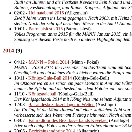
Rudi van Bühren und die Festkette Kevelaers Sein Freund und 
Bühren, Festkettenträger, und Rainer Koppers, Adjutant, der St
02/02
-
Heimatabend 2015
(
Allgemein
)
Zwölf Jahre waren ins Land gegangen. Nach 2003, mit Heinz H
stellen. Nach der sehr gut besuchten Messe in der Sankt Antoni
19/01
-
Patronatsfest 2015
(
Patronatsfest
)
Volles Programm anno 2015 für die MÄNN Januar 2015, ein Mona
Samstag vor diesem Feste noch ein anderes Highlight auf dem
2014
(
9
)
04/12
-
MÄNN – Pokal 2014
(
Männ - Pokal
)
MÄNN – Pokal 2014 Im Dezember lud das Team rund um Schießm
Geselligkeit und ein kleines Preisschießen waren die Programm
18/11
-
Königs-Gala-Ball 2014
(
Königs-Gala-Ball
)
Im Oktober waren sie schon ein paar Monate in Amt und Würden
immer die Pflicht, und die besteht aus dem Fototermin, der so
11/10
-
Königsgalaball
(
Königs-Gala-Ball
)
Der Königsgalaball 2014 mit König Nils und seinem Adjutante
12/08
-
9. Landesbezirkszeltlager in Wetten
(
Ausflüge
)
Am Freitag ist die Männ-Jugend mit einer stattlichen Zahl von 
verbesserte sich das Wetter am Freitag nicht mehr. Nach einem
03/07
-
Fahrradtour des Bezirksverbands Kevelaer
(
Ausflüge
)
Hier noch einige Fotos von der schönen Fahrradtour am 28.0
20/06
-
Bezirksjugendprinz 2014
(
Allgemein
)