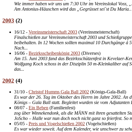
Wie immer haben wir uns um 7:30 Uhr im Vereinslokal Voss, „
Am Antonius-Häuschen wird das „Gegrüsset sei´st Du Maria…“ 
2003
(
2
)
16/12
-
Vereinsmeisterschaft 2003
(
Vereinsmeisterschaft
)
Finalschießen zur Vereinsmeisterschaft 2003 und Schießgruppe
beibehalten. In 12 Wochen sollten maximal 10 Durchgänge á 5 
Nach...
16/06
-
Bezirksscheibenkönig 2003
(
Diverses
)
Am 15. Juni 2003 fand das Bezirksschützenfest in Kevelaer-Ke
Wolfgang Koch schoss in der Disziplin 50 m-Kleinkaliber auf Sc
das...
2002
(
4
)
31/10
-
Christof Humms Gala Ball 2002
(
Königs-Gala-Ball
)
Es war der 26. Tag im Oktober des Herrn im Jahre 2002. An d
Königs – Gala Ball statt. Begleitet wurden sie vom Adjutanten
08/07
-
Ein Beben
(
Familienfest
)
zog über Winnekendonk, als die MÄNN mit ihren gesattelten Sta
JoScho – Halle war nun doch noch nicht ganz so feierfest. So m
05/05
-
Preis und Vogelschießen 2002
(
Vogelschießen
)
Es war wieder soweit. Auf dem Kalender, wie unschwer zu sehen