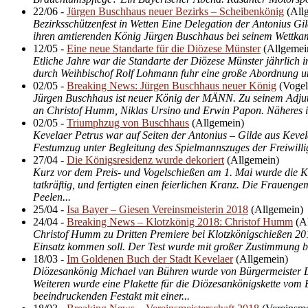
22/06
-
Jürgen Buschhaus neuer Bezirks – Scheibenkönig
(
All
Bezirksschützenfest in Wetten Eine Delegation der Antonius Gi
ihren amtierenden König Jürgen Buschhaus bei seinem Wettkampf
12/05
-
Eine neue Standarte für die Diözese Münster
(
Allgemei
Etliche Jahre war die Standarte der Diözese Münster jährlich 
durch Weihbischof Rolf Lohmann fuhr eine große Abordnung u
02/05
-
Breaking News: Jürgen Buschhaus neuer König
(
Vogel
Jürgen Buschhaus ist neuer König der MÄNN. Zu seinem Adjut
an Christof Humm, Niklas Ursino und Erwin Papon. Näheres 
02/05
-
Triumphzug von Buschhaus
(
Allgemein
)
Kevelaer Petrus war auf Seiten der Antonius – Gilde aus Keve
Festumzug unter Begleitung des Spielmannszuges der Freiwill
27/04
-
Die Königsresidenz wurde dekoriert
(
Allgemein
)
Kurz vor dem Preis- und Vogelschießen am 1. Mai wurde die 
tatkräftig, und fertigten einen feierlichen Kranz. Die Frauen
Peelen...
25/04
-
Isa Bayer – Giesen Vereinsmeisterin 2018
(
Allgemein
)
24/04
-
Breaking News – Klotzkönig 2018: Christof Humm
(
A
Christof Humm zu Dritten Premiere bei Klotzkönigschießen 201
Einsatz kommen soll. Der Test wurde mit großer Zustimmung bes
18/03
-
Im Goldenen Buch der Stadt Kevelaer
(
Allgemein
)
Diözesankönig Michael van Bühren wurde von Bürgermeister Dr.
Weiteren wurde eine Plakette für die Diözesankönigskette vom
beeindruckenden Festakt mit einer...