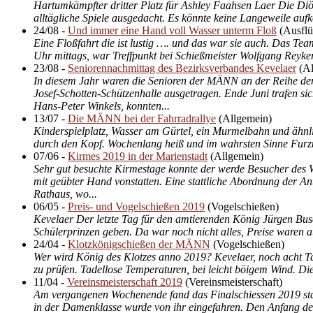
Hartumkämpfter dritter Platz für Ashley Faahsen Laer Die Diöze
alltägliche Spiele ausgedacht. Es könnte keine Langeweile au
24/08
-
Und immer eine Hand voll Wasser unterm Floß
(
Ausfl
Eine Floßfahrt die ist lustig …. und das war sie auch. Das Tea
Uhr mittags, war Treffpunkt bei Schießmeister Wolfgang Reyker
23/08
-
Seniorennachmittag des Bezirksverbandes Kevelaer
(
Al
In diesem Jahr waren die Senioren der MÄNN an der Reihe den 
Josef-Schotten-Schützenhalle ausgetragen. Ende Juni trafen si
Hans-Peter Winkels, konnten...
13/07
-
Die MÄNN bei der Fahrradrallye
(
Allgemein
)
Kinderspielplatz, Wasser am Gürtel, ein Murmelbahn und ähnl
durch den Kopf. Wochenlang heiß und im wahrsten Sinne Furztr
07/06
-
Kirmes 2019 in der Marienstadt
(
Allgemein
)
Sehr gut besuchte Kirmestage konnte der werde Besucher des Wa
mit geübter Hand vonstatten. Eine stattliche Abordnung der An
Rathaus, wo...
06/05
-
Preis- und Vogelschießen 2019
(
Vogelschießen
)
Kevelaer Der letzte Tag für den amtierenden König Jürgen Bu
Schülerprinzen geben. Da war noch nicht alles, Preise waren a
24/04
-
Klotzkönigschießen der MÄNN
(
Vogelschießen
)
Wer wird König des Klotzes anno 2019? Kevelaer, noch acht Tag
zu prüfen. Tadellose Temperaturen, bei leicht böigem Wind. D
11/04
-
Vereinsmeisterschaft 2019
(
Vereinsmeisterschaft
)
Am vergangenen Wochenende fand das Finalschiessen 2019 statt.
in der Damenklasse wurde von ihr eingefahren. Den Anfang der