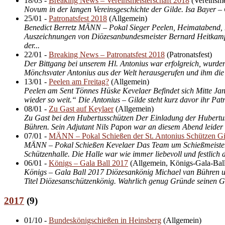
18/03
-
Breaking News – Vereinsmeisterschaft 2018
(
Vereinsme
Novum in der langen Vereinsgeschichte der Gilde. Isa Bayer –
25/01
-
Patronatsfest 2018
(
Allgemein
)
Benedict Berretz MÄNN – Pokal Sieger Peelen, Heimatabend, F
Auszeichnungen von Diözesan­bundes­meister Bernard Heitkamp
der...
22/01
-
Breaking News – Patronatsfest 2018
(
Patronatsfest
)
Der Bittgang bei unserem Hl. Antonius war erfolgreich, wurden 
Mönchsvater Antonius aus der Welt herausgerufen und ihm die K
13/01
-
Peelen am Freitag?
(
Allgemein
)
Peelen am Sent Tönnes Hüske Kevelaer Befindet sich Mitte Ja
wieder so weit.“ Die Antonius – Gilde steht kurz davor ihr Patro
08/01
-
Zu Gast auf Keylaer
(
Allgemein
)
Zu Gast bei den Hubertusschützen Der Einladung der Hubertu
Bühren. Sein Adjutant Nils Papon war an diesem Abend leider b
07/01
-
MÄNN – Pokal Schießen der St. Antonius Schützen Gi
MÄNN – Pokal Schießen Kevelaer Das Team um Schießmeister W
Schützenhalle. Die Halle war wie immer liebevoll und festlich 
06/01
-
Königs – Gala Ball 2017
(
Allgemein, Königs-Gala-Bal
Königs – Gala Ball 2017 Diözesankönig Michael van Bühren und
Titel Diözesanschützenkönig. Wahrlich genug Gründe seinen Gal
2017
(
9
)
01/10
-
Bundeskönigschießen in Heinsberg
(
Allgemein
)