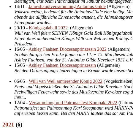
Beteiligten, erst beim Patronatsfest im Januar bekanntgegeben. 
14/11
-
Jahreshauptversammlung Antonius-Gilde
(
Allgemein
)
Volkstrauertag, bedeutet für die Antonius-Gilde eine heilige 
abends die alljährliche Ehrensache ansteht, die Jahreshauptve
Ehrengäste wurde...
29/10
-
Königsgalaball 2022
(
Allgemein
)
Willi van Well feiert SEINEN Königs Gala Ball Königsgalaball 
Ehren ihres amtierenden Königs Willi van Well seinen Königs-
Präsident...
16/05
-
Ashley Faahsen Diözesanprinzessin 2022
(
Allgemein
)
In oldenburgischen Ermke fanden am 14. + 15. Mai diesen Jah
Ashley Faahsen, von der St. Antonius Gilde Kevelaer 1531 e.V.
15/05
-
Ashley Faahsen Diözesanprinzessin
(
Allgemein
)
Bei den Diözesanjungschützentagen in Ermke wurde unsere Schü
06/05
-
Willi van Well amtierender König 2022
(
Vogelschießen
Preis- und Vogelschießen der St. Antonius Gilde Kevelaer Nach
Freiwilligen Feuerwehr sowie des Musikvereins Kevelaer zog d
ihrer...
12/04
-
Versammlung und Patronatsfest Kompakt 2022
(
Patrona
Patronatsfest am Palmsonntag Karl Steegmann wird MÄNN-Pokal
auf erleben lassen kann. Bei den MÄNN lautete das so: Am Pal
2021
(
6
)