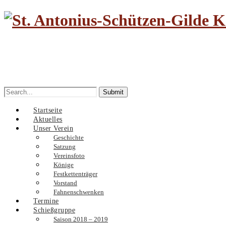
Search
for:
Startseite
Aktuelles
Unser Verein
Geschichte
Satzung
Vereinsfoto
Könige
Festkettenträger
Vorstand
Fahnenschwenken
Termine
Schießgruppe
Saison 2018 – 2019