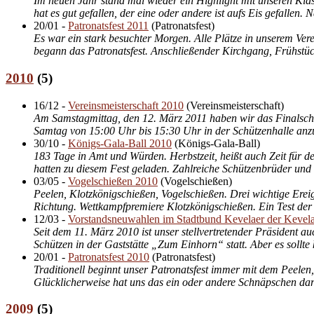
Im neuen Jahr stand mal wieder ein Highlight mit unseren Kids
hat es gut gefallen, der eine oder andere ist aufs Eis gefallen.
20/01
-
Patronatsfest 2011
(
Patronatsfest
)
Es war ein stark besuchter Morgen. Alle Plätze in unserem Ve
begann das Patronatsfest. Anschließender Kirchgang, Frühstück
2010
(
5
)
16/12
-
Vereinsmeisterschaft 2010
(
Vereinsmeisterschaft
)
Am Samstagmittag, den 12. März 2011 haben wir das Finalschie
Samtag von 15:00 Uhr bis 15:30 Uhr in der Schützenhalle anzum
30/10
-
Königs-Gala-Ball 2010
(
Königs-Gala-Ball
)
183 Tage in Amt und Würden. Herbstzeit, heißt auch Zeit für 
hatten zu diesem Fest geladen. Zahlreiche Schützenbrüder un
03/05
-
Vogelschießen 2010
(
Vogelschießen
)
Peelen, Klotzkönigschießen, Vogelschießen. Drei wichtige Erei
Richtung. Wettkampfpremiere Klotzkönigschießen. Ein Test der
12/03
-
Vorstandsneuwahlen im Stadtbund Kevelaer der Kevela
Seit dem 11. März 2010 ist unser stellvertretender Präsident
Schützen in der Gaststätte „Zum Einhorn“ statt. Aber es sollt
20/01
-
Patronatsfest 2010
(
Patronatsfest
)
Traditionell beginnt unser Patronatsfest immer mit dem Peele
Glücklicherweise hat uns das ein oder andere Schnäpschen da
2009
(
5
)