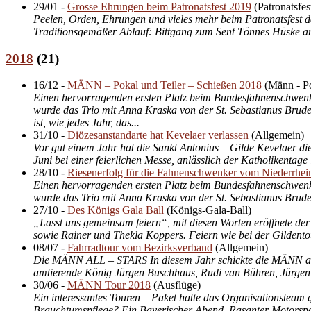
29/01
-
Grosse Ehrungen beim Patronatsfest 2019
(
Patronatsfes
Peelen, Orden, Ehrungen und vieles mehr beim Patronatsfest d
Traditionsgemäßer Ablauf: Bittgang zum Sent Tönnes Hüske an 
2018
(
21
)
16/12
-
MÄNN – Pokal und Teiler – Schießen 2018
(
Männ - P
Einen hervorragenden ersten Platz beim Bundesfahnenschwenken
wurde das Trio mit Anna Kraska von der St. Sebastianus Bru
ist, wie jedes Jahr, das...
31/10
-
Diözesanstandarte hat Kevelaer verlassen
(
Allgemein
)
Vor gut einem Jahr hat die Sankt Antonius – Gilde Kevelaer d
Juni bei einer feierlichen Messe, anlässlich der Katholikenta
28/10
-
Riesenerfolg für die Fahnen­schwenker vom Niederrhei
Einen hervorragenden ersten Platz beim Bundesfahnenschwenken
wurde das Trio mit Anna Kraska von der St. Sebastianus Bru
27/10
-
Des Königs Gala Ball
(
Königs-Gala-Ball
)
„Lasst uns gemeinsam feiern“, mit diesen Worten eröffnete d
sowie Rainer und Thekla Koppers. Feiern wie bei der Gildento
08/07
-
Fahrradtour vom Bezirksverband
(
Allgemein
)
Die MÄNN ALL – STARS In diesem Jahr schickte die MÄNN ausn
amtierende König Jürgen Buschhaus, Rudi van Bühren, Jürgen N
30/06
-
MÄNN Tour 2018
(
Ausflüge
)
Ein interessantes Touren – Paket hatte das Organisationsteam 
Brauchtums­pflege? Ein Baye­rischer Abend. Rasanter Motorspo