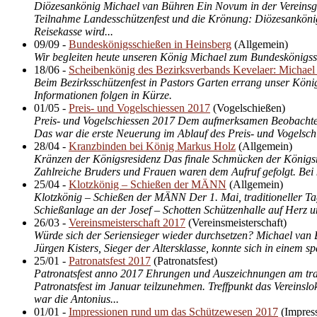
Diözesankönig Michael van Bühren Ein Novum in der Vereinsges
Teilnahme Landesschützenfest und die Krönung: Diözesankönig
Reisekasse wird...
09/09
-
Bundeskönigsschießen in Heinsberg
(
Allgemein
)
Wir begleiten heute unseren König Michael zum Bundeskönigssc
18/06
-
Scheibenkönig des Bezirksverbands Kevelaer: Michael
Beim Bezirksschützenfest in Pastors Garten errang unser Köni
Informationen folgen in Kürze.
01/05
-
Preis- und Vogelschiessen 2017
(
Vogelschießen
)
Preis- und Vogelschiessen 2017 Dem aufmerksamen Beobachter f
Das war die erste Neuerung im Ablauf des Preis- und Vogelschi
28/04
-
Kranzbinden bei König Markus Holz
(
Allgemein
)
Kränzen der Königsresidenz Das finale Schmücken der Königsre
Zahlreiche Bruders und Frauen waren dem Aufruf gefolgt. Bei
25/04
-
Klotzkönig – Schießen der MÄNN
(
Allgemein
)
Klotzkönig – Schießen der MÄNN Der 1. Mai, traditioneller Tag 
Schießanlage an der Josef – Schotten Schützenhalle auf Herz un
26/03
-
Vereinsmeisterschaft 2017
(
Vereinsmeisterschaft
)
Würde sich der Seriensieger wieder durchsetzen? Michael van B
Jürgen Kisters, Sieger der Altersklasse, konnte sich in einem
25/01
-
Patronatsfest 2017
(
Patronatsfest
)
Patronatsfest anno 2017 Ehrungen und Auszeichnungen am trad
Patronatsfest im Januar teilzunehmen. Treffpunkt das Vereins
war die Antonius...
01/01
-
Impressionen rund um das Schützewesen 2017
(
Impres