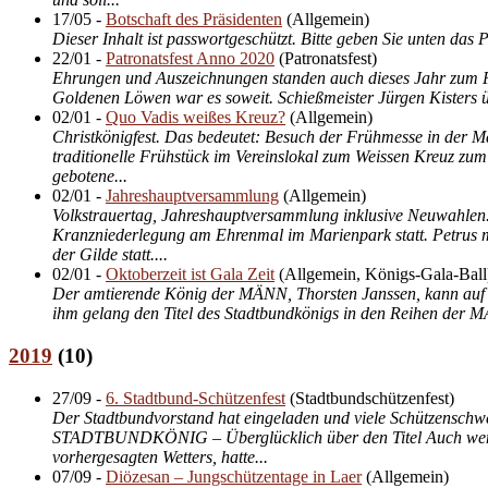
17/05
-
Botschaft des Präsidenten
(
Allgemein
)
Dieser Inhalt ist passwortgeschützt. Bitte geben Sie unten das
22/01
-
Patronatsfest Anno 2020
(
Patronatsfest
)
Ehrungen und Auszeichnungen standen auch dieses Jahr zum Pa
Goldenen Löwen war es soweit. Schießmeister Jürgen Kisters ü
02/01
-
Quo Vadis weißes Kreuz?
(
Allgemein
)
Christkönigfest. Das bedeutet: Besuch der Frühmesse in der M
traditionelle Frühstück im Vereinslokal zum Weissen Kreuz zum
gebotene...
02/01
-
Jahreshauptversammlung
(
Allgemein
)
Volkstrauertag, Jahreshauptversammlung inklusive Neuwahlen
Kranzniederlegung am Ehrenmal im Marienpark statt. Petrus m
der Gilde statt....
02/01
-
Oktoberzeit ist Gala Zeit
(
Allgemein, Königs-Gala-Ball
Der amtierende König der MÄNN, Thorsten Janssen, kann auf ei
ihm gelang den Titel des Stadtbundkönigs in den Reihen der MÄ
2019
(
10
)
27/09
-
6. Stadtbund-Schützenfest
(
Stadtbundschützenfest
)
Der Stadtbundvorstand hat eingeladen und viele Schützensc
STADTBUNDKÖNIG – Überglücklich über den Titel Auch wenn es
vorhergesagten Wetters, hatte...
07/09
-
Diözesan – Jungschützentage in Laer
(
Allgemein
)