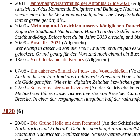
20/11
-
Jahreshauptversammlung der Antonius-Gilde 2021
(
All
Aussicht auf das Kommende Ereignisse und Ballotage Nach eine
wieder eine übliche Versammlung stattfinden. Die Josef- Schott
immer gerne gehört, die...
30/09
-
Meinung und Ansichten unseres königlichen Dauer
Kopie der Stadtbund-Nachrichten: Hallo Thorsten. Schön, dass
Stadtbundkönig. Beides hast du im Jahre 2019 erreicht, und bis 
30/09
-
Buschfest 2021
(
Allgemein
)
Wer erlang in dieser Saison die Titel? Endlich, endlich gab es
gelockert. Grund genug für den Vorstand noch einmal ein Buschf
13/05
-
Völ Glöcks met de Kermes
(
Allgemein
)
07/05
-
Ein außergewöhnliches Preis- und Vogelschießen
(
Voge
Auch in diesem Jahr fand das traditionelle Preis- und Vogelschi
die Gilde getroffen. Wie es im digitalen Zeitalter inzwischen g
22/03
-
Schwertmeister von Kevelaer
(
An der Schießscheibe vo
Michael van Bühren unser Schwertmeister von Kevelaer Corona 
Bresche. In einer der vergangenen Ausgaben half der radrennfah
2020
(
6
)
20/06
-
Die Grüne Hölle mit dem Rennrad!
(
An der Schießsche
Nürburgring und Fahrrad? Geht das überhaupt zusammen?Wolfg
Stadtbund Nachrichten. Schützenfeste, Schiesswettbewerbe und
und soll...