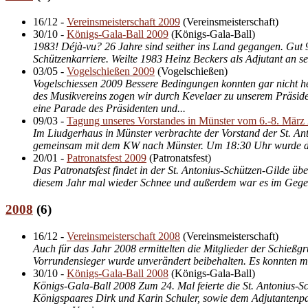
16/12
-
Vereinsmeisterschaft 2009
(
Vereinsmeisterschaft
)
30/10
-
Königs-Gala-Ball 2009
(
Königs-Gala-Ball
)
1983! Déjà-vu? 26 Jahre sind seither ins Land gegangen. Gut 9
Schützenkarriere. Weilte 1983 Heinz Beckers als Adjutant an sei
03/05
-
Vogelschießen 2009
(
Vogelschießen
)
Vogelschiessen 2009 Bessere Bedingungen konnten gar nicht he
des Musikvereins zogen wir durch Kevelaer zu unserem Präsid
eine Parade des Präsidenten und...
09/03
-
Tagung unseres Vorstandes in Münster vom 6.-8. März
Im Liudgerhaus in Münster verbrachte der Vorstand der St. A
gemeinsam mit dem KW nach Münster. Um 18:30 Uhr wurde die
20/01
-
Patronatsfest 2009
(
Patronatsfest
)
Das Patronatsfest findet in der St. Antonius-Schützen-Gilde 
diesem Jahr mal wieder Schnee und außerdem war es im Gegensa
2008
(
6
)
16/12
-
Vereinsmeisterschaft 2008
(
Vereinsmeisterschaft
)
Auch für das Jahr 2008 ermittelten die Mitglieder der Schießg
Vorrundensieger wurde unverändert beibehalten. Es konnten ma
30/10
-
Königs-Gala-Ball 2008
(
Königs-Gala-Ball
)
Königs-Gala-Ball 2008 Zum 24. Mal feierte die St. Antonius-
Königspaares Dirk und Karin Schuler, sowie dem Adjutantenpaar