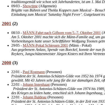
traditionsgemäß wie schon seit Jahrhunderten, ist am 1. Mai D
09/03
-
Showtime
(
Allgemein
)
Brigitte van Bühren und Thekla Koppers zum Musical – Besuch
Einladung zum Musical ’Saturday Night Fever’. Gutgelaunt traf
2001
(
2
)
08/10
-
MÄNN-Fahrt nach Gifhorn vom 5.-7. Oktober 2001
(
A
Am 5. Oktober 2001 machte sich die Männ-Familie auf, um gute
Vorbereitungen hatte unser Schriftführer Wolfgang Toonen getr
29/05
-
MÄNN-Pokal Schiessen 2001
(
Männ - Pokal
)
Aus gegebenem Anlass, Spende van Boeckel, konnte der nun folg
Reykers, Jungschützenmeister Jürgen Kisters mit Ihren Vert
2000
(
3
)
22/01
-
Paul Rogmann
(
Personen
)
Präsident der St. Antonius-Schützen-Gilde von 1952 bis 1974
gewählt. Mit 43 Jahren sehr jung für die zur damaligen Zeit,
22/01
-
Johann Ingenhaag
(
Personen
)
Präsident der St. Antonius-Schützen-Gilde von 1974 bis 1989
des Krieges zu leiden hatte, entschied sich Johann Ingenhaag, 24
22/01
-
Johann Baldeau
(
Personen
)
Präsident der St. Antonius-Schützen-Gilde, in der Zeit von 1