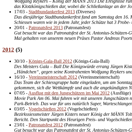
Wolfgang Reykers – König der MÄNN 2013 Die Ereignisse rund u
das Klotzkönigschießen dar, wobei die Schließanlage an der Jos
17/03
-
Stadtbundankerfest 2013
(
Diverses
)
Das diesjährige Stadtbundankerfest fand am Samstag den 16. M
Schiessen waren wie in jedem Jahr, jeder Schütze hat 3 Probe- 
20/01
-
Patronatsfest 2013
(
Patronatsfest
)
Gut besucht war das Patronatsfest der St. Antonius-Schützen-
Mal gehalten von unserem neuen Präses Pastor Andreas Poorten
2012
(
5
)
30/10
-
Königs-Gala-Ball 2012
(
Königs-Gala-Ball
)
Des Meisters Gala – Ball Die Königswürde errang Jürgen Kisters
„Händchen“, gegen seine Kontrahenten Wolfgang Reykers und K
16/10
-
Vereinsmeisterschaft 2012
(
Vereinsmeisterschaft
)
Das Team der Schiessgruppe hatte eingeladen, um am Sonntag, 
gekommen, sich die Wettkämpfe und auch die angekündigten Ne
07/05
-
Ausflug mit den Jungschützen im Mai 2012
(
Ausflüge
)
Movie Park Am 06. Mai fuhren wir mit unseren Jungschützen na
Park-Betrieb. Das war für uns natürlich Super, Warteschlangen
03/05
-
Vogelschießen 2012
(
Vogelschießen
)
Bezirkssiessmeister Jürgen Kisters neuer König der MÄNN Tobi
Bericht. Den Startpunkt des Heurigen Preis- und Vogelschießen
23/01
-
Patronatsfest 2012
(
Patronatsfest
)
Gut besucht war das Patronatsfest der St. Antonius-Schützen-