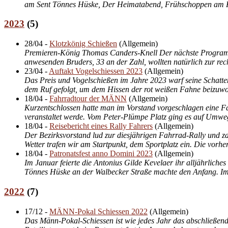
am Sent Tönnes Hüske, Der Heimatabend, Frühschoppen am Kamin
2023
(
5
)
28/04
-
Klotzkönig Schießen
(
Allgemein
)
Premieren-König Thomas Canders-Knell Der nächste Programmpu
anwesenden Bruders, 33 an der Zahl, wollten natürlich zur rec
23/04
-
Auftakt Vogelschiessen 2023
(
Allgemein
)
Das Preis und Vogelschießen im Jahre 2023 warf seine Schatte
dem Ruf gefolgt, um dem Hissen der rot weißen Fahne beizuwo
18/04
-
Fahrradtour der MÄNN
(
Allgemein
)
Kurzentschlossen hatte man im Vorstand vorgeschlagen eine Fah
veranstaltet werde. Vom Peter-Plümpe Platz ging es auf Umweg
18/04
-
Reisebericht eines Rally Fahrers
(
Allgemein
)
Der Bezirksvorstand lud zur diesjährigen Fahrrad-Rally und za
Wetter trafen wir am Startpunkt, dem Sportplatz ein. Die vorhe
18/04
-
Patronatsfest anno Domini 2023
(
Allgemein
)
Im Januar feierte die Antonius Gilde Kevelaer ihr alljährlic
Tönnes Hüske an der Walbecker Straße machte den Anfang. Im A
2022
(
7
)
17/12
-
MÄNN-Pokal Schiessen 2022
(
Allgemein
)
Das Männ-Pokal-Schiessen ist wie jedes Jahr das abschließende