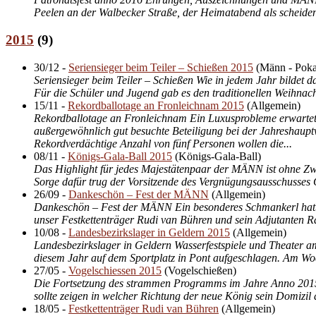
Peelen an der Walbecker Straße, der Heimatabend als scheidend
2015
(
9
)
30/12
-
Seriensieger beim Teiler – Schießen 2015
(
Männ - Poka
Seriensieger beim Teiler – Schießen Wie in jedem Jahr bildet 
Für die Schüler und Jugend gab es den traditionellen Weihnac
15/11
-
Rekordballotage an Fronleichnam 2015
(
Allgemein
)
Rekordballotage an Fronleichnam Ein Luxusprobleme erwartete
außergewöhnlich gut besuchte Beteiligung bei der Jahreshaup
Rekordverdächtige Anzahl von fünf Personen wollen die...
08/11
-
Königs-Gala-Ball 2015
(
Königs-Gala-Ball
)
Das Highlight für jedes Majestätenpaar der MÄNN ist ohne Zwe
Sorge dafür trug der Vorsitzende des Vergnügungsausschusses 
26/09
-
Dankeschön – Fest der MÄNN
(
Allgemein
)
Dankeschön – Fest der MÄNN Ein besonderes Schmankerl hatte 
unser Festkettenträger Rudi van Bühren und sein Adjutanten Ra
10/08
-
Landesbezirkslager in Geldern 2015
(
Allgemein
)
Landesbezirkslager in Geldern Wasserfestspiele und Theater a
diesem Jahr auf dem Sportplatz in Pont aufgeschlagen. Am Woc
27/05
-
Vogelschiessen 2015
(
Vogelschießen
)
Die Fortsetzung des strammen Programms im Jahre Anno 2015 g
sollte zeigen in welcher Richtung der neue König sein Domizil 
18/05
-
Festkettenträger Rudi van Bühren
(
Allgemein
)