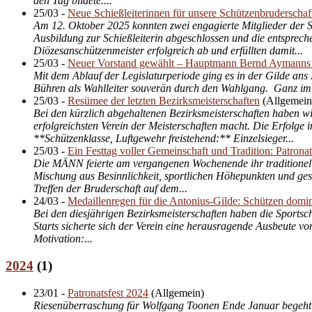
den Tag bildete....
25/03
-
Neue Schießleiterinnen für unsere Schützenbruderschaf
Am 12. Oktober 2025 konnten zwei engagierte Mitglieder der Sc
Ausbildung zur Schießleiterin abgeschlossen und die entsprec
Diözesanschützenmeister erfolgreich ab und erfüllten damit...
25/03
-
Neuer Vorstand gewählt – Hauptmann Bernd Aymanns v
Mit dem Ablauf der Legislaturperiode ging es in der Gilde ans
Bühren als Wahlleiter souverän durch den Wahlgang. Ganz im 
25/03
-
Resümee der letzten Bezirksmeisterschaften
(
Allgemein
Bei den kürzlich abgehaltenen Bezirksmeisterschaften haben wi
erfolgreichsten Verein der Meisterschaften macht. Die Erfolge i
**Schützenklasse, Luftgewehr freistehend:** Einzelsieger...
25/03
-
Ein Festtag voller Gemeinschaft und Tradition: Patro
Die MÄNN feierte am vergangenen Wochenende ihr traditionelles
Mischung aus Besinnlichkeit, sportlichen Höhepunkten und ges
Treffen der Bruderschaft auf dem...
24/03
-
Medaillenregen für die Antonius-Gilde: Schützen domin
Bei den diesjährigen Bezirksmeisterschaften haben die Sportsc
Starts sicherte sich der Verein eine herausragende Ausbeute v
Motivation:...
2024
(
1
)
23/01
-
Patronatsfest 2024
(
Allgemein
)
Riesenüberraschung für Wolfgang Toonen Ende Januar begeht d