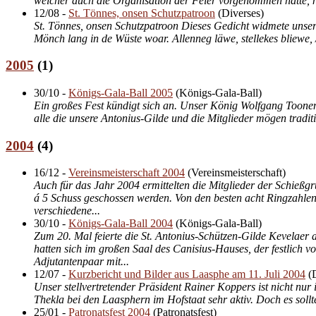
welcher auch die Organisation der Feier vorgenommen hatte,
12/08
-
St. Tönnes, onsen Schutzpatroon
(
Diverses
)
St. Tönnes, onsen Schutzpatroon Dieses Gedicht widmete unse
Mönch lang in de Wüste woar. Allenneg läwe, stellekes bliewe, 
2005
(
1
)
30/10
-
Königs-Gala-Ball 2005
(
Königs-Gala-Ball
)
Ein großes Fest kündigt sich an. Unser König Wolfgang Toonen
alle die unsere Antonius-Gilde und die Mitglieder mögen tradit
2004
(
4
)
16/12
-
Vereinsmeisterschaft 2004
(
Vereinsmeisterschaft
)
Auch für das Jahr 2004 ermittelten die Mitglieder der Schieß
á 5 Schuss geschossen werden. Von den besten acht Ringzahlen 
verschiedene...
30/10
-
Königs-Gala-Ball 2004
(
Königs-Gala-Ball
)
Zum 20. Mal feierte die St. Antonius-Schützen-Gilde Kevelaer
hatten sich im großen Saal des Canisius-Hauses, der festlic
Adjutantenpaar mit...
12/07
-
Kurzbericht und Bilder aus Laasphe am 11. Juli 2004
(
Unser stellvertretender Präsident Rainer Koppers ist nicht nur
Thekla bei den Laasphern im Hofstaat sehr aktiv. Doch es sol
25/01
-
Patronatsfest 2004
(
Patronatsfest
)