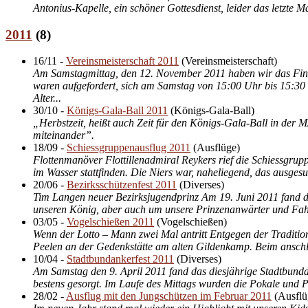
Antonius-Kapelle, ein schöner Gottesdienst, leider das letzte 
2011
(
8
)
16/11
-
Vereinsmeisterschaft 2011
(
Vereinsmeisterschaft
)
Am Samstagmittag, den 12. November 2011 haben wir das Finals
waren aufgefordert, sich am Samstag von 15:00 Uhr bis 15:30 
Alter...
30/10
-
Königs-Gala-Ball 2011
(
Königs-Gala-Ball
)
„Herbstzeit, heißt auch Zeit für den Königs-Gala-Ball in der 
miteinander”.
18/09
-
Schiessgruppenausflug 2011
(
Ausflüge
)
Flottenmanöver Flottillenadmiral Reykers rief die Schiessgrup
im Wasser stattfinden. Die Niers war, naheliegend, das ausgesuc
20/06
-
Bezirksschützenfest 2011
(
Diverses
)
Tim Langen neuer Bezirksjugendprinz Am 19. Juni 2011 fand da
unseren König, aber auch um unsere Prinzenanwärter und Fahn
03/05
-
Vogelschießen 2011
(
Vogelschießen
)
Wenn der Lotto – Mann zwei Mal antritt Entgegen der Tradition
Peelen an der Gedenkstätte am alten Gildenkamp. Beim anschli
10/04
-
Stadtbundankerfest 2011
(
Diverses
)
Am Samstag den 9. April 2011 fand das diesjährige Stadtbunda
bestens gesorgt. Im Laufe des Mittags wurden die Pokale und P
28/02
-
Ausflug mit den Jungschützen im Februar 2011
(
Ausflü