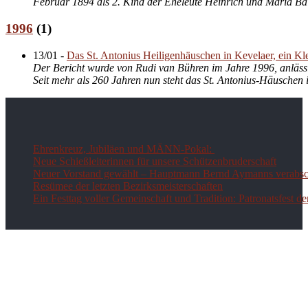
Februar 1894 als 2. Kind der Eheleute Heinrich und Maria Bal
1996
(
1
)
13/01
-
Das St. Antonius Heiligenhäuschen in Kevelaer, ein Kl
Der Bericht wurde von Rudi van Bühren im Jahre 1996, anlässl
Seit mehr als 260 Jahren nun steht das St. Antonius-Häuschen 
Ehrenkreuz, Jubiläen und MÄNN-Pokal:
Neue Schießleiterinnen für unsere Schützenbruderschaft
Neuer Vorstand gewählt – Hauptmann Bernd Aymanns verabsch
Resümee der letzten Bezirksmeisterschaften
Ein Festtag voller Gemeinschaft und Tradition: Patronatsfest