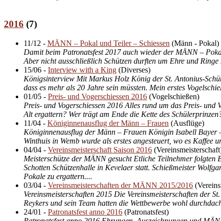
2016
(
7
)
11/12
-
MÄNN – Pokal und Teiler – Schiessen
(
Männ - Pokal
)
Damit beim Patronatsfest 2017 auch wieder der MÄNN – Pokal
Aber nicht ausschließlich Schützen durften um Ehre und Ringe 
15/06
-
Interview with a King
(
Diverses
)
Königsinterview Mit Markus Holz König der St. Antonius-Schüt
dass es mehr als 20 Jahre sein müssten. Mein erstes Vogelsch
01/05
-
Preis- und Vogerschiessen 2016
(
Vogelschießen
)
Preis- und Vogerschiessen 2016 Alles rund um das Preis- und 
Alt ergattern? Wer trägt am Ende die Kette des Schülerprinzen
11/04
-
Königinnenausflug der Männ – Frauen
(
Ausflüge
)
Königinnenausflug der Männ – Frauen Königin Isabell Bayer –
Winthuis in Wemb wurde als erstes angesteuert, wo es Kaffee u
04/04
-
Vereinsmeisterschaft Saison 2016
(
Vereinsmeisterschaft
Meisterschütze der MÄNN gesucht Etliche Teilnehmer folgten E
Schotten Schützenhalle in Kevelaer statt. Schießmeister Wolf
Pokale zu ergattern....
03/04
-
Vereinsmeisterschaften der MÄNN 2015/2016
(
Vereins
Vereinsmeisterschaften 2015 Die Vereinsmeisterschaften der St
Reykers und sein Team hatten die Wettbewerbe wohl durchdacht 
24/01
-
Patronatsfest anno 2016
(
Patronatsfest
)
Patronatsfest anno 2016 Ehrungen, Auszeichnungen und MÄNN –