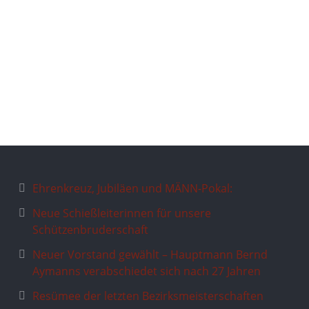
Ehrenkreuz, Jubiläen und MÄNN-Pokal:
Neue Schießleiterinnen für unsere
Schützenbruderschaft
Neuer Vorstand gewählt – Hauptmann Bernd
Aymanns verabschiedet sich nach 27 Jahren
Resümee der letzten Bezirksmeisterschaften