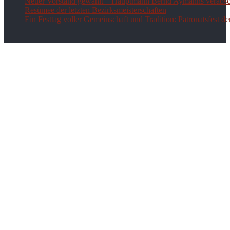
Neuer Vorstand gewählt – Hauptmann Bernd Aymanns verabsch
Resümee der letzten Bezirksmeisterschaften
Ein Festtag voller Gemeinschaft und Tradition: Patronatsfest