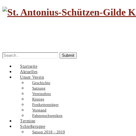
Search
for:
Startseite
Aktuelles
Unser Verein
Geschichte
Satzung
Vereinsfoto
Könige
Festkettenträger
Vorstand
Fahnenschwenken
Termine
Schießgruppe
Saison 2018 – 2019