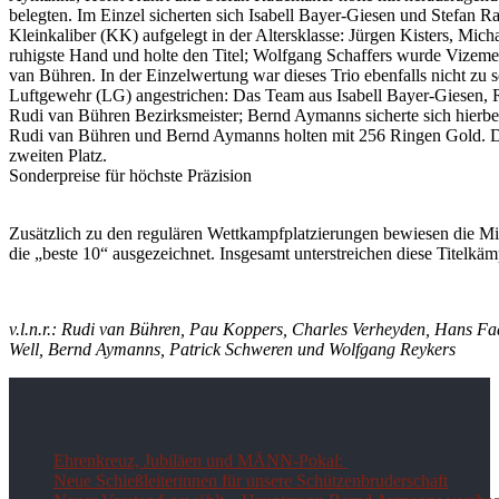
belegten. Im Einzel sicherten sich Isabell Bayer-Giesen und Stefan 
Kleinkaliber (KK) aufgelegt in der Altersklasse: Jürgen Kisters, Mi
ruhigste Hand und holte den Titel; Wolfgang Schaffers wurde Vizemei
van Bühren. In der Einzelwertung war dieses Trio ebenfalls nicht zu sch
​Luftgewehr (LG) angestrichen: Das Team aus Isabell Bayer-Giesen,
Rudi van Bühren Bezirksmeister; Bernd Aymanns sicherte sich hierbei 
Rudi van Bühren und Bernd Aymanns holten mit 256 Ringen Gold. Die
zweiten Platz.
​Sonderpreise für höchste Präzision
Zusätzlich zu den regulären Wettkampfplatzierungen bewiesen die Mit
die „beste 10“ ausgezeichnet. Insgesamt unterstreichen diese Titelk
v.l.n.r.: Rudi van Bühren, Pau Koppers, Charles Verheyden, Hans Fa
Well, Bernd Aymanns, Patrick Schweren und Wolfgang Reykers
Ehrenkreuz, Jubiläen und MÄNN-Pokal:
Neue Schießleiterinnen für unsere Schützenbruderschaft