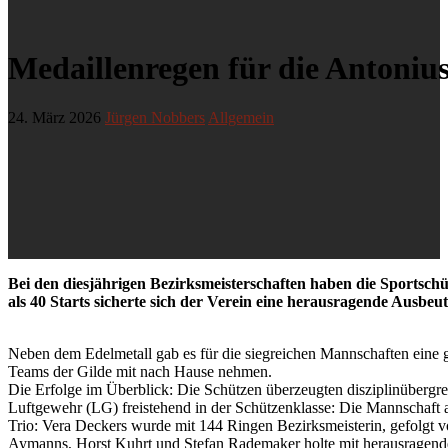
Medaillenregen für die Antoniu
24. März 2026
Jürgen Nobbers
Allgemein
Bei den diesjährigen Bezirksmeisterschaften haben die Sportsch
als 40 Starts sicherte sich der Verein eine herausragende Ausbeu
Neben dem Edelmetall gab es für die siegreichen Mannschaften eine ga
Teams der Gilde mit nach Hause nehmen.
​Die Erfolge im Überblick: Die Schützen überzeugten disziplinübergre
​Luftgewehr (LG) freistehend in der Schützenklasse: Die Mannschaft 
Trio: Vera Deckers wurde mit 144 Ringen Bezirksmeisterin, gefolgt
Aymanns, Horst Kuhrt und Stefan Rademaker holte mit herausragenden