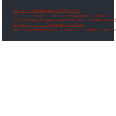
Ehrenkreuz, Jubiläen und MÄNN-Pokal:
Neue Schießleiterinnen für unsere Schützenbruderschaft
Neuer Vorstand gewählt – Hauptmann Bernd Aymanns verabsch
Resümee der letzten Bezirksmeisterschaften
Ein Festtag voller Gemeinschaft und Tradition: Patronatsfest