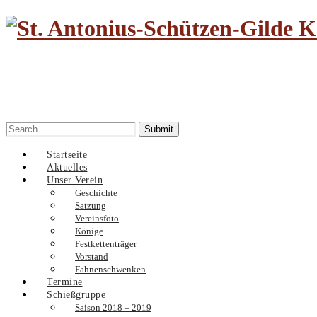
Search
for:
Startseite
Aktuelles
Unser Verein
Geschichte
Satzung
Vereinsfoto
Könige
Festkettenträger
Vorstand
Fahnenschwenken
Termine
Schießgruppe
Saison 2018 – 2019