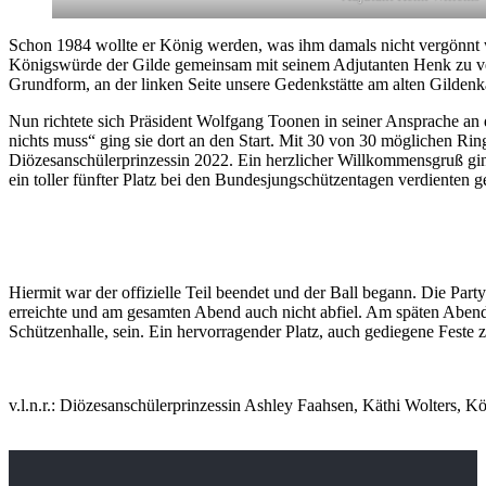
Schon 1984 wollte er König werden, was ihm damals nicht vergönnt war
Königswürde der Gilde gemeinsam mit seinem Adjutanten Henk zu vertr
Grundform, an der linken Seite unsere Gedenkstätte am alten Gilden
Nun richtete sich Präsident Wolfgang Toonen in seiner Ansprache 
nichts muss“ ging sie dort an den Start. Mit 30 von 30 möglichen Ri
Diözesanschülerprinzessin 2022. Ein herzlicher Willkommensgruß ging a
ein toller fünfter Platz bei den Bundesjungschützentagen verdienten
Hiermit war der offizielle Teil beendet und der Ball begann. Die P
erreichte und am gesamten Abend auch nicht abfiel. Am späten Abend 
Schützenhalle, sein. Ein hervorragender Platz, auch gediegene Feste 
v.l.n.r.: Diözesanschülerprinzessin Ashley Faahsen, Käthi Wolters, 