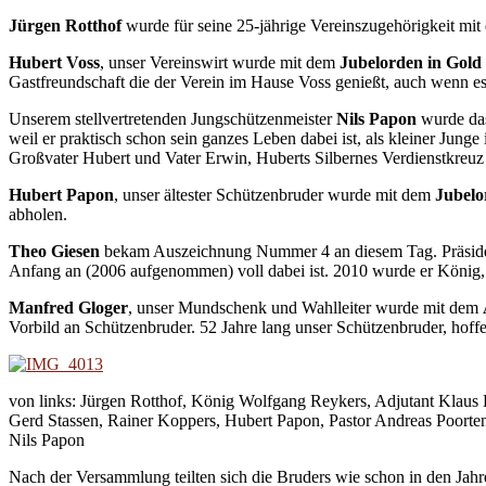
Jürgen Rotthof
wurde für seine 25-jährige Vereinszugehörigkeit mi
Hubert Voss
, unser Vereinswirt wurde mit dem
Jubelorden in Gold
Gastfreundschaft die der Verein im Hause Voss genießt, auch wenn es
Unserem stellvertretenden Jungschützenmeister
Nils Papon
wurde d
weil er praktisch schon sein ganzes Leben dabei ist, als kleiner Jun
Großvater Hubert und Vater Erwin, Huberts Silbernes Verdienstkreuz
Hubert Papon
, unser ältester Schützenbruder wurde mit dem
Jubelo
abholen.
Theo Giesen
bekam Auszeichnung Nummer 4 an diesem Tag. Präside
Anfang an (2006 aufgenommen) voll dabei ist. 2010 wurde er König, eig
Manfred Gloger
, unser Mundschenk und Wahlleiter wurde mit dem
Vorbild an Schützenbruder. 52 Jahre lang unser Schützenbruder, hoffe
von links: Jürgen Rotthof, König Wolfgang Reykers, Adjutant Klaus 
Gerd Stassen, Rainer Koppers, Hubert Papon, Pastor Andreas Poorte
Nils Papon
Nach der Versammlung teilten sich die Bruders wie schon in den Jahr