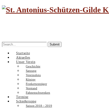
Search
for:
Startseite
Aktuelles
Unser Verein
Geschichte
Satzung
Vereinsfoto
Könige
Festkettenträger
Vorstand
Fahnenschwenken
Termine
Schießgruppe
Saison 2018 – 2019