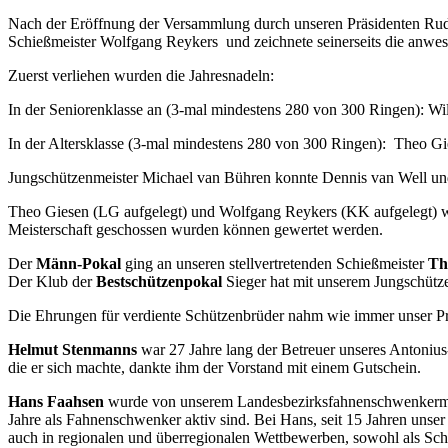
Nach der Eröffnung der Versammlung durch unseren Präsidenten Rudi
Schießmeister Wolfgang Reykers und zeichnete seinerseits die anw
Zuerst verliehen wurden die Jahresnadeln:
In der Seniorenklasse an (3-mal mindestens 280 von 300 Ringen): Wi
In der Altersklasse (3-mal mindestens 280 von 300 Ringen): Theo 
Jungschützenmeister Michael van Bühren konnte Dennis van Well und 
Theo Giesen (LG aufgelegt) und Wolfgang Reykers (KK aufgelegt) wur
Meisterschaft geschossen wurden können gewertet werden.
Der
Männ-Pokal
ging an unseren stellvertretenden Schießmeister
Th
Der Klub der
Bestschützenpokal
Sieger hat mit unserem Jungschütz
Die Ehrungen für verdiente Schützenbrüder nahm wie immer unser Pr
Helmut Stenmanns
war 27 Jahre lang der Betreuer unseres Antonius-
die er sich machte, dankte ihm der Vorstand mit einem Gutschein.
Hans Faahsen
wurde von unserem Landesbezirksfahnenschwenkerme
Jahre als Fahnenschwenker aktiv sind. Bei Hans, seit 15 Jahren uns
auch in regionalen und überregionalen Wettbewerben, sowohl als Sc