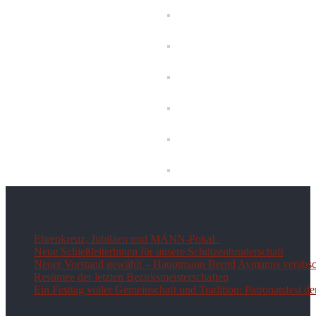
Ehrenkreuz, Jubiläen und MÄNN-Pokal:
Neue Schießleiterinnen für unsere Schützenbruderschaft
Neuer Vorstand gewählt – Hauptmann Bernd Aymanns verabsch
Resümee der letzten Bezirksmeisterschaften
Ein Festtag voller Gemeinschaft und Tradition: Patronatsfest