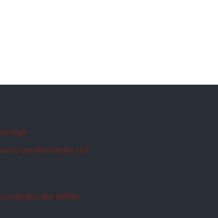
erschaft
anns verabschiedet sich
atronatsfest der MÄNN