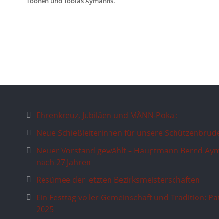
Toonen und Tobias Aymanns.
Ehrenkreuz, Jubiläen und MÄNN-Pokal:
Neue Schießleiterinnen für unsere Schützenbrud
Neuer Vorstand gewählt – Hauptmann Bernd Aym
nach 27 Jahren
Resümee der letzten Bezirksmeisterschaften
Ein Festtag voller Gemeinschaft und Tradition: P
2025