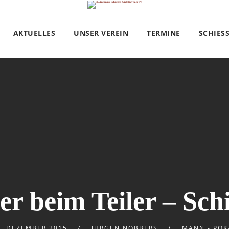
AKTUELLES
UNSER VEREIN
TERMINE
SCHIES
er beim Teiler – Sc
0. DEZEMBER 2015
JÜRGEN NOBBERS
MÄNN - POK