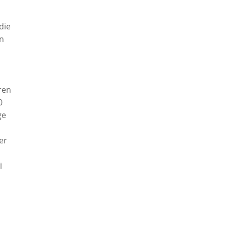
die
en
ren
0
ge
er
i