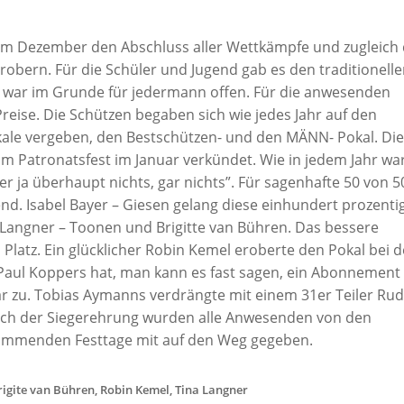
 im Dezember den Abschluss aller Wettkämpfe und zugleich 
erobern. Für die Schüler und Jugend gab es den traditionell
 war im Grunde für jedermann offen. Für die anwesenden
ise. Die Schützen begaben sich wie jedes Jahr auf den
okale vergeben, den Bestschützen- und den MÄNN- Pokal. Die
m Patronatsfest im Januar verkündet. Wie in jedem Jahr wa
er ja überhaupt nichts, gar nichts”. Für sagenhafte 50 von 5
nd. Isabel Bayer – Giesen gelang diese einhundert prozenti
a Langner – Toonen und Brigitte van Bühren. Das bessere
latz. Ein glücklicher Robin Kemel eroberte den Pokal bei d
 Paul Koppers hat, man kann es fast sagen, ein Abonnement
war zu. Tobias Aymanns verdrängte mit einem 31er Teiler Rud
 Nach der Siegerehrung wurden alle Anwesenden von den
kommenden Festtage mit auf den Weg gegeben.
Brigite van Bühren, Robin Kemel, Tina Langner