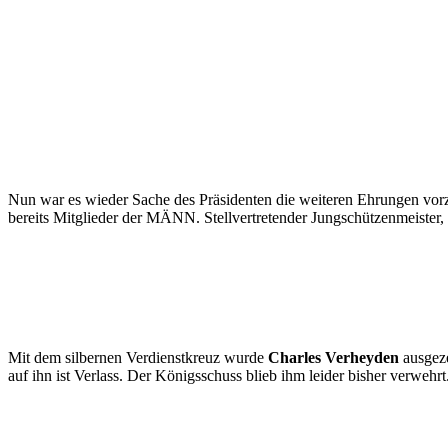
Nun war es wieder Sache des Präsidenten die weiteren Ehrungen v
bereits Mitglieder der MÄNN. Stellvertretender Jungschützenmeister, M
Mit dem silbernen Verdienstkreuz wurde
Charles Verheyden
ausgeze
auf ihn ist Verlass. Der Königsschuss blieb ihm leider bisher verweh