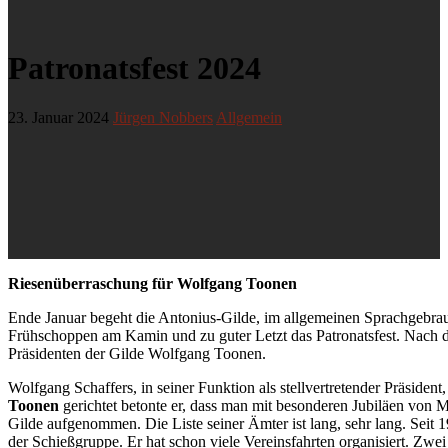
Patronatsfest 2024
23. Januar 2024
Jürgen Nobbers
Allgemein
Riesenüberraschung für Wolfgang Toonen
Ende Januar begeht die Antonius-Gilde, im allgemeinen Sprachgebra
Frühschoppen am Kamin und zu guter Letzt das Patronatsfest. Nach de
Präsidenten der Gilde Wolfgang Toonen.
Wolfgang Schaffers, in seiner Funktion als stellvertretender Präside
Toonen
gerichtet betonte er, dass man mit besonderen Jubiläen von 
Gilde aufgenommen. Die Liste seiner Ämter ist lang, sehr lang. Seit 
der Schießgruppe. Er hat schon viele Vereinsfahrten organisiert. Zw