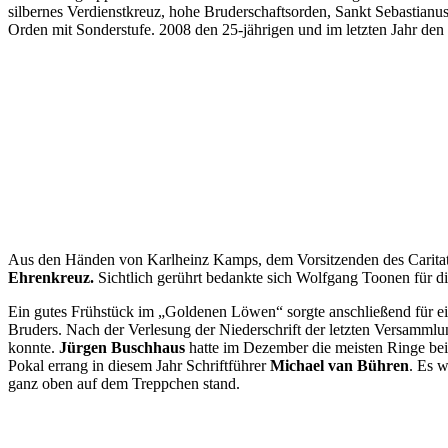
silbernes Verdienstkreuz, hohe Bruderschaftsorden, Sankt Sebastian
Orden mit Sonderstufe. 2008 den 25-jährigen und im letzten Jahr den
Aus den Händen von Karlheinz Kamps, dem Vorsitzenden des Caritativ
Ehrenkreuz.
Sichtlich gerührt bedankte sich Wolfgang Toonen für d
Ein gutes Frühstück im „Goldenen Löwen“ sorgte anschließend für ein 
Bruders. Nach der Verlesung der Niederschrift der letzten Versamml
konnte.
Jürgen Buschhaus
hatte im Dezember die meisten Ringe bei
Pokal errang in diesem Jahr Schriftführer
Michael van Bühren
. Es 
ganz oben auf dem Treppchen stand.