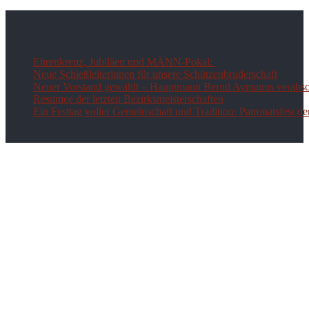
Ehrenkreuz, Jubiläen und MÄNN-Pokal:
Neue Schießleiterinnen für unsere Schützenbruderschaft
Neuer Vorstand gewählt – Hauptmann Bernd Aymanns verabsch
Resümee der letzten Bezirksmeisterschaften
Ein Festtag voller Gemeinschaft und Tradition: Patronatsfest