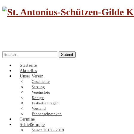
Search
for:
Startseite
Aktuelles
Unser Verein
Geschichte
Satzung
Vereinsfoto
Könige
Festkettenträger
Vorstand
Fahnenschwenken
Termine
Schießgruppe
Saison 2018 – 2019