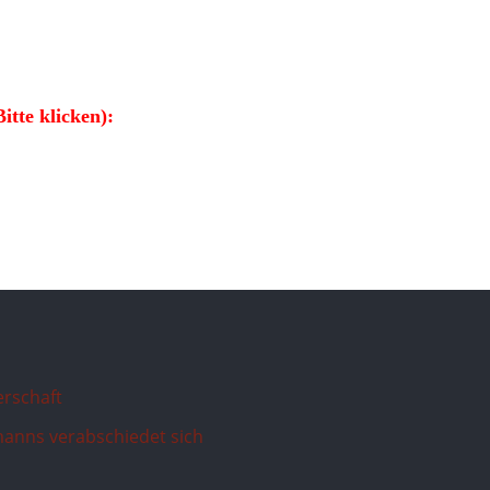
itte klicken):
erschaft
anns verabschiedet sich