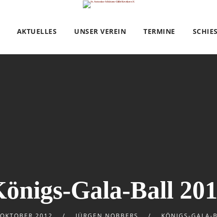
AKTUELLES
UNSER VEREIN
TERMINE
SCHIE
önigs-Gala-Ball 20
 OKTOBER 2012
JÜRGEN NOBBERS
KÖNIGS-GALA-