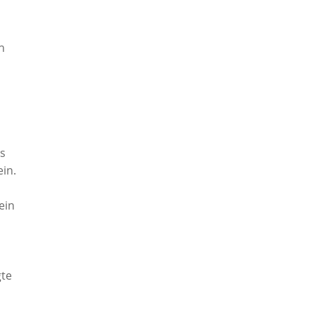
h
rs
in.
ein
gte