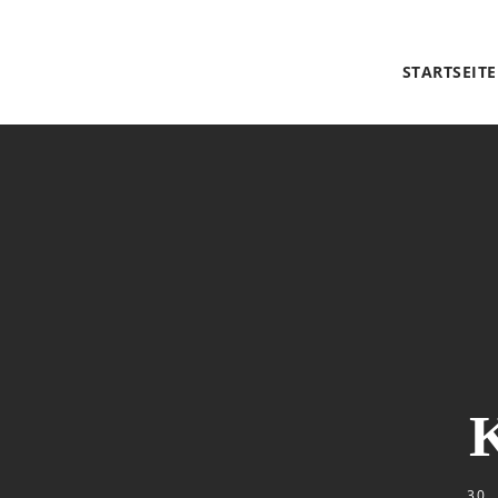
STARTSEITE
K
30.