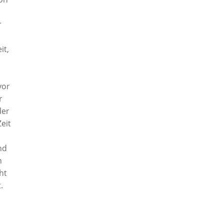
r
it,
vor
r
der
eit
nd
n
ht
.