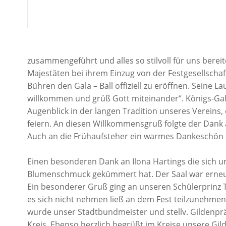
zusammengeführt und alles so stilvoll für uns berei
Majestäten bei ihrem Einzug von der Festgesellsch
Bühren den Gala – Ball offiziell zu eröffnen. Seine L
willkommen und grüß Gott miteinander“. Königs-Gala-
Augenblick in der langen Tradition unseres Vereins, 
feiern. An diesen Willkommensgruß folgte der Dank a
Auch an die Frühaufsteher ein warmes Dankeschön
Einen besonderen Dank an Ilona Hartings die sich 
Blumenschmuck gekümmert hat. Der Saal war erneut 
Ein besonderer Gruß ging an unseren Schülerprinz
es sich nicht nehmen ließ an dem Fest teilzunehmen
wurde unser Stadtbundmeister und stellv. Gildenpr
Kreis. Ebenso herzlich begrüßt im Kreise unsere Gi