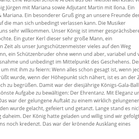
nig Jürgen mit Mariana sowie Adjutant Martin mit Ilona. Ein
 & Mariana. Ein besonderer Gruß ging an unsere Freunde de
auf die man sich unbedingt verlassen kann. Die Musiker
 uns sehr willkommen. Unser König ist immer gesprächsbere
chte. Ein guter Kerl dieser sehr große Mann, ein
n Zeit als unser Jungschützenmeister vieles auf den Weg
nn, ein Schützenbruder ohne wenn und aber, variabel und 
Ausnahme und unbedingt im Mittelpunkt des Geschehens. De
um mit ihm zu feiern: Wenn alles schon gesagt ist, wenn je
rüßt wurde, wenn der Höhepunkt sich nähert, ist es an der Z
h zu begrüßen. Damit war der diesjährige Königs-Gala-Ball
önste Aufgabe zu bewältigen: Der Ehrentanz. Mit Eleganz u
Das war der gelungene Auftakt zu einem wirklich gelungene
en wurde gelacht, gefeiert und getanzt. Lange stand es nic
heim. Der König hatte geladen und willig sind wir gefolgt
uns noch kredenzt. Das war der krönende Ausklang eines