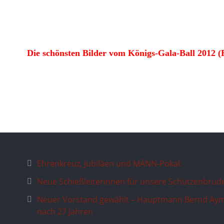
Die schönsten Bilder vom Königs-Gala-Ball 2012 (B
Ehrenkreuz, Jubiläen und MÄNN-Pokal:
Neue Schießleiterinnen für unsere Schützenbrud
Neuer Vorstand gewählt – Hauptmann Bernd Aym
nach 27 Jahren