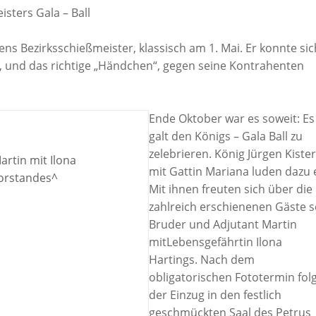
isters Gala – Ball
ns Bezirksschießmeister, klassisch am 1. Mai. Er konnte sic
t, und das richtige „Händchen“, gegen seine Kontrahenten
Ende Oktober war es soweit: Es
galt den Königs – Gala Ball zu
zelebrieren. König Jürgen Kiste
artin mit Ilona
mit Gattin Mariana luden dazu e
Vorstandes^
Mit ihnen freuten sich über die
zahlreich erschienenen Gäste s
Bruder und Adjutant Martin
mitLebensgefährtin Ilona
Hartings. Nach dem
obligatorischen Fototermin fol
der Einzug in den festlich
geschmückten Saal des Petrus