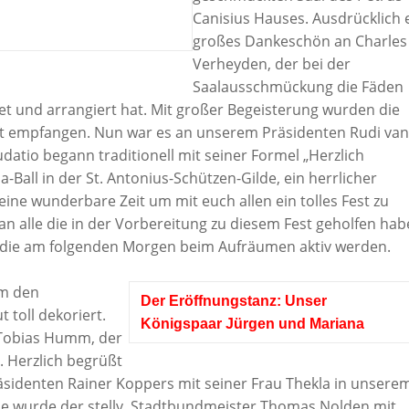
Canisius Hauses. Ausdrücklich 
großes Dankeschön an Charles
Verheyden, der bei der
Saalausschmückung die Fäden
tet und arrangiert hat. Mit großer Begeisterung wurden die
aft empfangen. Nun war es an unserem Präsidenten Rudi van
audatio begann traditionell mit seiner Formel „Herzlich
Ball in der St. Antonius-Schützen-Gilde, ein herrlicher
eine wunderbare Zeit um mit euch allen ein tolles Fest zu
n alle die in der Vorbereitung zu diesem Fest geholfen hab
 die am folgenden Morgen beim Aufräumen aktiv werden.
um den
Der
Eröffnungstanz
:
Unser
toll dekoriert.
Königspaar
Jürgen und Mariana
 Tobias Humm, der
. Herzlich begrüßt
äsidenten Rainer Koppers mit seiner Frau Thekla in unsere
lde wurde der stellv. Stadtbundmeister Thomas Nolden mit