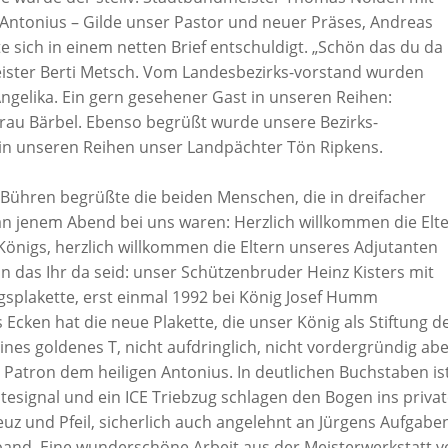
 Antonius – Gilde unser Pastor und neuer Präses, Andreas
 sich in einem netten Brief entschuldigt. „Schön das du da
ister Berti Metsch. Vom Landesbezirks-vorstand wurden
gelika. Ein gern gesehener Gast in unseren Reihen:
rau Bärbel. Ebenso begrüßt wurde unsere Bezirks-
t in unseren Reihen unser Landpächter Tön Ripkens.
 Bühren begrüßte die beiden Menschen, die in dreifacher
an jenem Abend bei uns waren: Herzlich willkommen die Elt
Königs, herzlich willkommen die Eltern unseres Adjutanten
n das Ihr da seid: unser Schützenbruder Heinz Kisters mit
nigsplakette, erst einmal 1992 bei König Josef Humm
ken hat die neue Plakette, die unser König als Stiftung d
ines goldenes T, nicht aufdringlich, nicht vordergründig ab
 Patron dem heiligen Antonius. In deutlichen Buchstaben is
ltesignal und ein ICE Triebzug schlagen den Bogen ins privat
uz und Pfeil, sicherlich auch angelehnt an Jürgens Aufgabe
band. Eine wunderschöne Arbeit aus der Meisterwerkstatt 