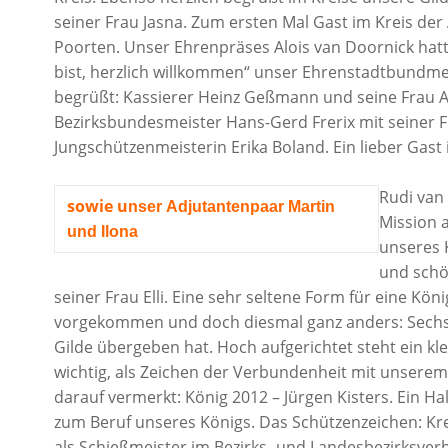
seiner Frau Jasna. Zum ersten Mal Gast im Kreis der
Poorten. Unser Ehrenpräses Alois van Doornick hatte
bist, herzlich willkommen“ unser Ehrenstadtbundme
begrüßt: Kassierer Heinz Geßmann und seine Frau An
Bezirksbundesmeister Hans-Gerd Frerix mit seiner F
Jungschützenmeisterin Erika Boland. Ein lieber Gas
Rudi van
sowie u
nser
Adjutantenpaar
Martin
Mission 
und Ilona
unseres 
und schö
seiner Frau Elli. Eine sehr seltene Form für eine Kö
vorgekommen und doch diesmal ganz anders: Sechs Ec
Gilde übergeben hat. Hoch aufgerichtet steht ein kle
wichtig, als Zeichen der Verbundenheit mit unserem
darauf vermerkt: König 2012 – Jürgen Kisters. Ein Ha
zum Beruf unseres Königs. Das Schützenzeichen: Kre
als Schießmeister im Bezirks- und Landesbezirksver