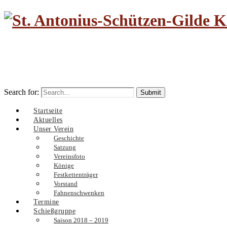
Search for:
Startseite
Aktuelles
Unser Verein
Geschichte
Satzung
Vereinsfoto
Könige
Festkettenträger
Vorstand
Fahnenschwenken
Termine
Schießgruppe
Saison 2018 – 2019