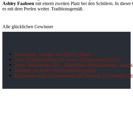
Ashley Faahsen
mit einem zweiten Platz bei den Schülern. In dieser
es mit dem Peelen weiter. Traditionsgemäß.
Alle glücklichen Gewinner
Ehrenkreuz, Jubiläen und MÄNN-Pokal:
Neue Schießleiterinnen für unsere Schützenbruderschaft
Neuer Vorstand gewählt – Hauptmann Bernd Aymanns verabsch
Resümee der letzten Bezirksmeisterschaften
Ein Festtag voller Gemeinschaft und Tradition: Patronatsfest