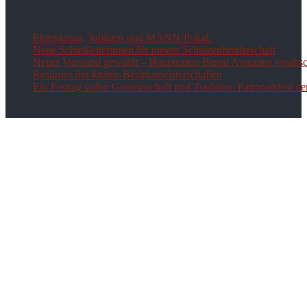
Ehrenkreuz, Jubiläen und MÄNN-Pokal:
Neue Schießleiterinnen für unsere Schützenbruderschaft
Neuer Vorstand gewählt – Hauptmann Bernd Aymanns verabsch
Resümee der letzten Bezirksmeisterschaften
Ein Festtag voller Gemeinschaft und Tradition: Patronatsfest