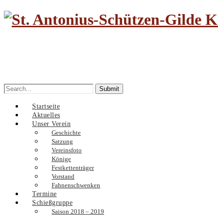
Search
for:
Startseite
Aktuelles
Unser Verein
Geschichte
Satzung
Vereinsfoto
Könige
Festkettenträger
Vorstand
Fahnenschwenken
Termine
Schießgruppe
Saison 2018 – 2019