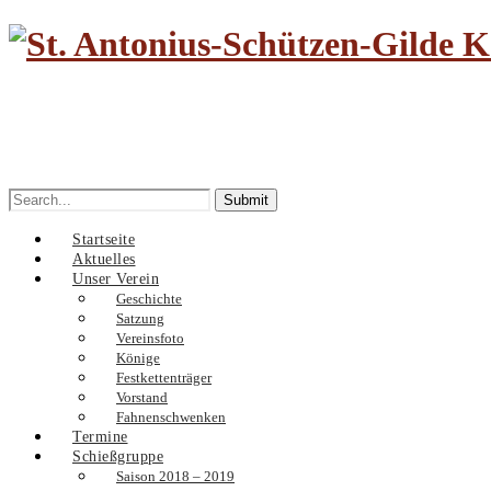
Search
for:
Startseite
Aktuelles
Unser Verein
Geschichte
Satzung
Vereinsfoto
Könige
Festkettenträger
Vorstand
Fahnenschwenken
Termine
Schießgruppe
Saison 2018 – 2019