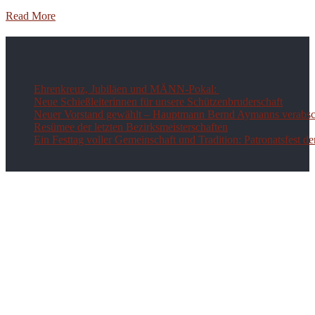
Read More
Ehrenkreuz, Jubiläen und MÄNN-Pokal:
Neue Schießleiterinnen für unsere Schützenbruderschaft
Neuer Vorstand gewählt – Hauptmann Bernd Aymanns verabsch
Resümee der letzten Bezirksmeisterschaften
Ein Festtag voller Gemeinschaft und Tradition: Patronatsfest