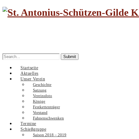
Search
for:
Startseite
Aktuelles
Unser Verein
Geschichte
Satzung
Vereinsfoto
Könige
Festkettenträger
Vorstand
Fahnenschwenken
Termine
Schießgruppe
Saison 2018 – 2019