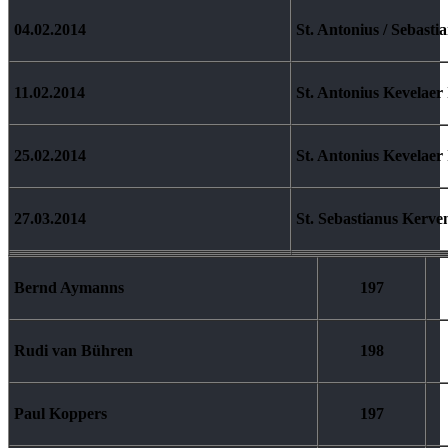
04.02.2014
St. Antonius / Sebast
11.02.2014
St. Antonius Kevelaer 
25.02.2014
St. Antonius Kevelaer 
27.03.2014
St. Sebastianus Kerve
Bernd Aymanns
197
Rudi van Bühren
198
Paul Koppers
197