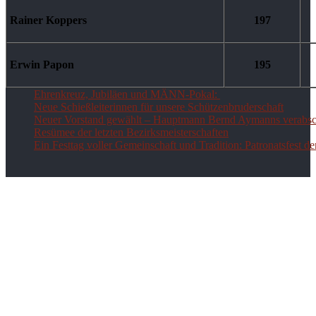
Rainer Koppers
197
Erwin Papon
195
Ehrenkreuz, Jubiläen und MÄNN-Pokal:
Neue Schießleiterinnen für unsere Schützenbruderschaft
Neuer Vorstand gewählt – Hauptmann Bernd Aymanns verabsch
Resümee der letzten Bezirksmeisterschaften
Ein Festtag voller Gemeinschaft und Tradition: Patronatsfest