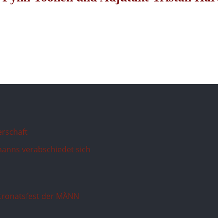
erschaft
anns verabschiedet sich
atronatsfest der MÄNN