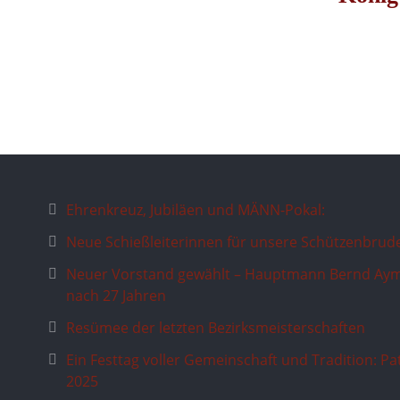
Ehrenkreuz, Jubiläen und MÄNN-Pokal:
Neue Schießleiterinnen für unsere Schützenbrud
Neuer Vorstand gewählt – Hauptmann Bernd Aym
nach 27 Jahren
Resümee der letzten Bezirksmeisterschaften
Ein Festtag voller Gemeinschaft und Tradition: P
2025