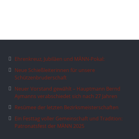
Ehrenkreuz, Jubiläen und MÄNN-Pokal:
Neue Schießleiterinnen für unsere
Schützenbruderschaft
Neuer Vorstand gewählt – Hauptmann Bernd
Aymanns verabschiedet sich nach 27 Jahren
Resümee der letzten Bezirksmeisterschaften
Ein Festtag voller Gemeinschaft und Tradition:
Patronatsfest der MÄNN 2025