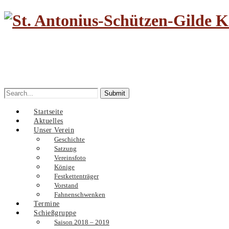
Search
for:
Startseite
Aktuelles
Unser Verein
Geschichte
Satzung
Vereinsfoto
Könige
Festkettenträger
Vorstand
Fahnenschwenken
Termine
Schießgruppe
Saison 2018 – 2019