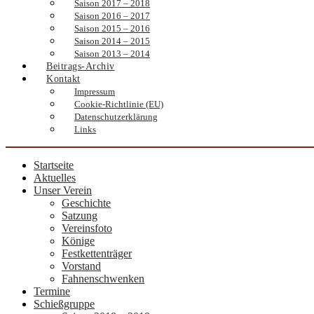
Saison 2017 – 2018
Saison 2016 – 2017
Saison 2015 – 2016
Saison 2014 – 2015
Saison 2013 – 2014
Beitrags-Archiv
Kontakt
Impressum
Cookie-Richtlinie (EU)
Datenschutzerklärung
Links
Startseite
Aktuelles
Unser Verein
Geschichte
Satzung
Vereinsfoto
Könige
Festkettenträger
Vorstand
Fahnenschwenken
Termine
Schießgruppe