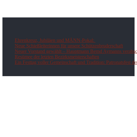
Ehrenkreuz, Jubiläen und MÄNN-Pokal:
Neue Schießleiterinnen für unsere Schützenbruderschaft
Neuer Vorstand gewählt – Hauptmann Bernd Aymanns verabsch
Resümee der letzten Bezirksmeisterschaften
Ein Festtag voller Gemeinschaft und Tradition: Patronatsfest