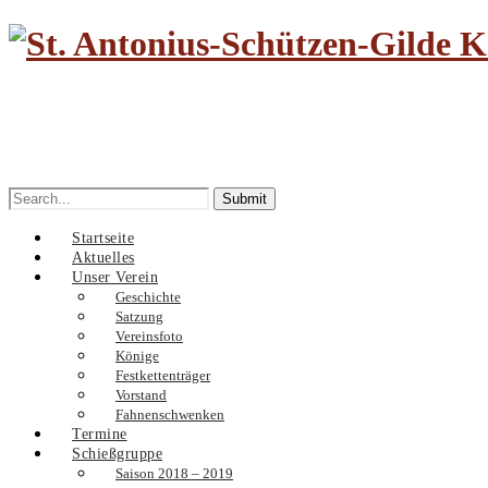
Search
for:
Startseite
Aktuelles
Unser Verein
Geschichte
Satzung
Vereinsfoto
Könige
Festkettenträger
Vorstand
Fahnenschwenken
Termine
Schießgruppe
Saison 2018 – 2019