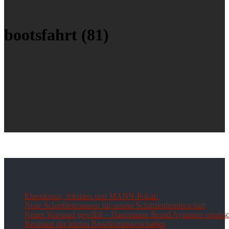
bootsfahrt (81)
Ehrenkreuz, Jubiläen und MÄNN-Pokal:
Neue Schießleiterinnen für unsere Schützenbruderschaft
Neuer Vorstand gewählt – Hauptmann Bernd Aymanns verabsch
Resümee der letzten Bezirksmeisterschaften