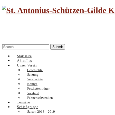
Search
for:
Startseite
Aktuelles
Unser Verein
Geschichte
Satzung
Vereinsfoto
Könige
Festkettenträger
Vorstand
Fahnenschwenken
Termine
Schießgruppe
Saison 2018 – 2019