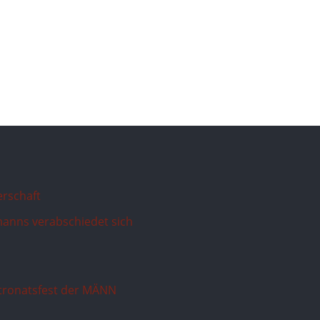
erschaft
anns verabschiedet sich
atronatsfest der MÄNN