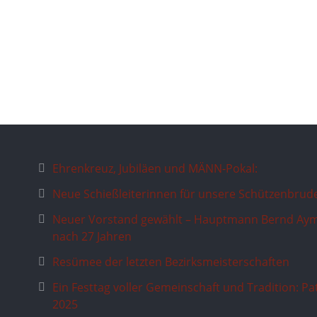
Ehrenkreuz, Jubiläen und MÄNN-Pokal:
Neue Schießleiterinnen für unsere Schützenbrud
Neuer Vorstand gewählt – Hauptmann Bernd Aym
nach 27 Jahren
Resümee der letzten Bezirksmeisterschaften
Ein Festtag voller Gemeinschaft und Tradition: P
2025